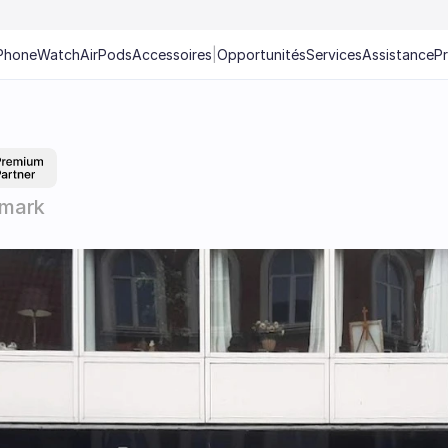
Phone
Watch
AirPods
Accessoires
|
Opportunités
Services
Assistance
P
nmark