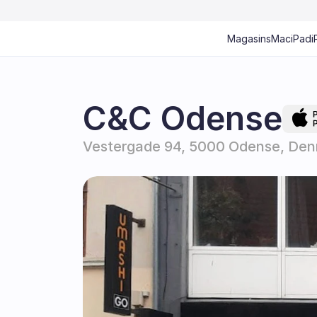
Magasins
Mac
iPad
i
C&C Odense
Vestergade 94, 5000 Odense, De