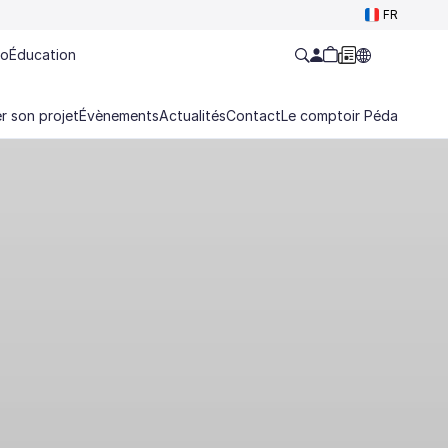
FR
ro
Éducation
r son projet
Évènements
Actualités
Contact
Le comptoir Péda