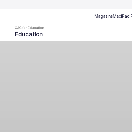
Magasins
Mac
iPad
i
C&C for Education 
Education