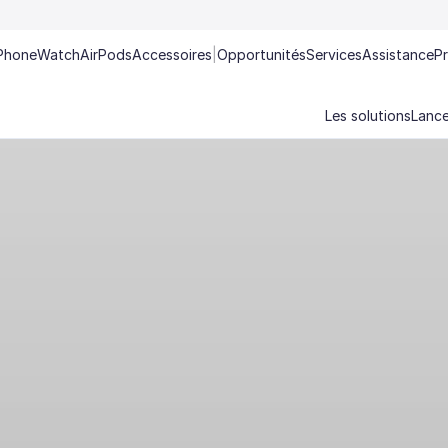
Phone
Watch
AirPods
Accessoires
|
Opportunités
Services
Assistance
P
Les solutions
Lance