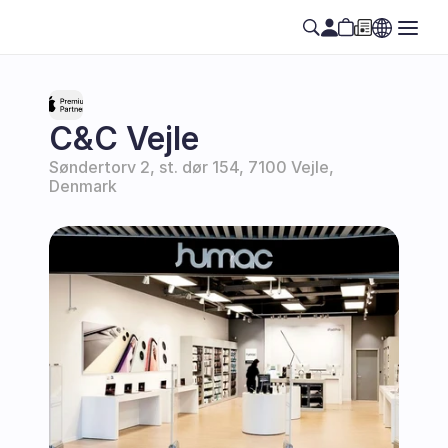
C&C Vejle
Søndertorv 2, st. dør 154, 7100 Vejle, 
Denmark