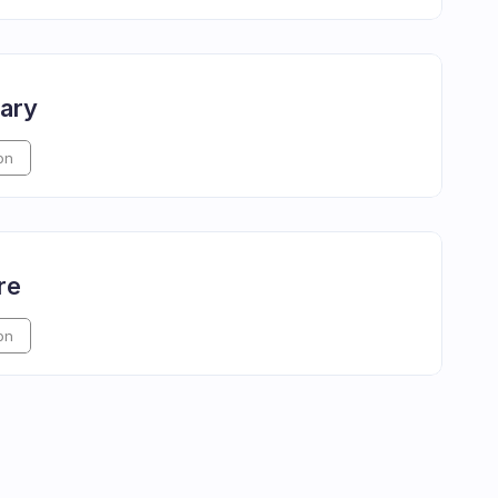
lary
on
re
on