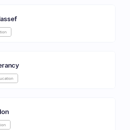
Nassef
tion
erancy
ucation
don
ion