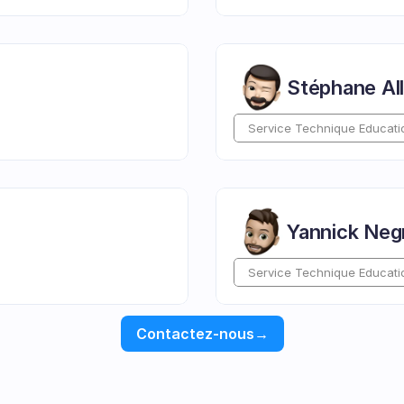
Stéphane Al
Service Technique Educati
Yannick Neg
Service Technique Educati
Contactez-nous
→