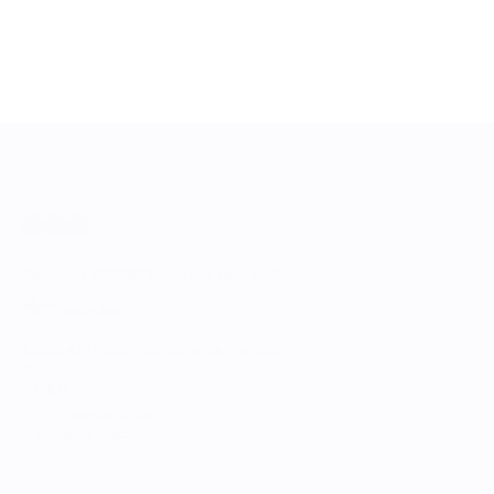
Copyright ©
2026
C&C France Tous droits réservés.
Laissez-nous vos commentaires
C&C
Qui sommes-nous
Travailler avec nous
C&C FRANCE